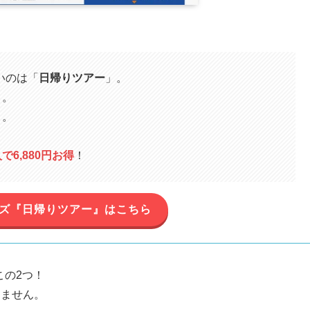
いのは「
日帰りツアー
」。
～。
～。
人で6,880円お得
！
ーズ『日帰りツアー』はこちら
この2つ！
りません。