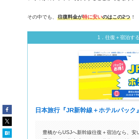
その中でも、
往復料金が
特に安い
のはこの2つ
！
1．往復＋宿泊す
日本旅行『JR新幹線＋ホテルパック
豊橋からUSJへ新幹線往復＋宿泊なら、安