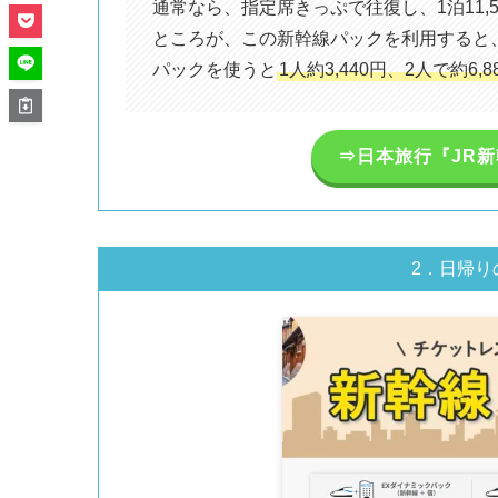
通常なら、指定席きっぷで往復し、1泊11,5
ところが、この新幹線パックを利用すると、
パックを使うと
1人約3,440円、2人で約6,
⇒日本旅行『JR
2．日帰り