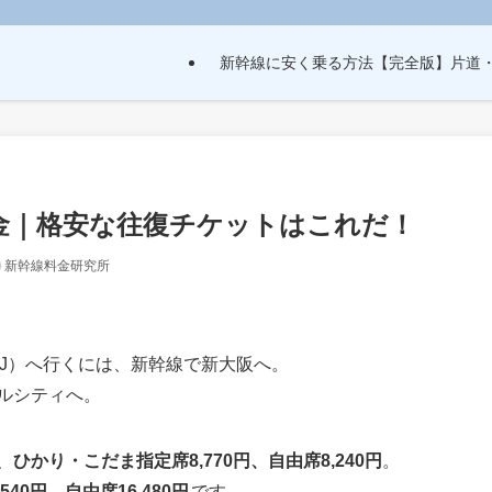
新幹線に安く乗る方法【完全版】片道
料金｜格安な往復チケットはこれだ！
新幹線料金研究所
J）へ行くには、新幹線で新大阪へ。
ルシティへ。
、
ひかり・こだま指定席8,770円、自由席8,240円
。
40円、自由席16,480円
です。