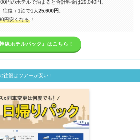
00円のホテルで泊まると合計料金は29,040円。
往復＋1泊で1人
25,600円
。
880円安くなる
！
新幹線ホテルパック』はこちら！
の往復はツアーが安い！