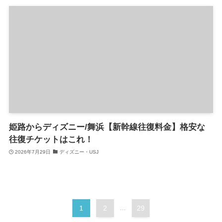
姫路からディズニー/舞浜【新幹線往復料金】格安な
往復チケットはこれ！
2026年7月29日
ディズニー・USJ
1
2
...
29