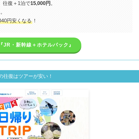
、往復＋1泊で
15,000円
。
円
。
,040円安くなる
！
ベル『JR・新幹線＋ホテルパック』
の往復はツアーが安い！