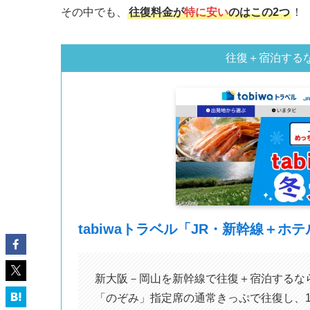
その中でも、
往復料金が
特に安い
のはこの2つ
！
往復＋宿泊する
tabiwaトラベル「JR・新幹線＋ホ
新大阪－岡山を新幹線で往復＋宿泊するな
「のぞみ」指定席の通常きっぷで往復し、1泊7