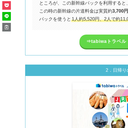
ところが、この新幹線パックを利用すると
この時の新幹線の片道料金は実質約
3,700
パックを使うと
1人約5,520円、2人で約11
⇒tabiwaトラ
2．日帰り