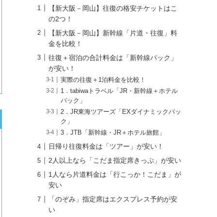
【新大阪－岡山】往復の格安チケットはこ
の2つ！
【新大阪－岡山】新幹線「片道・往復」料
金を比較！
往復＋宿泊の合計料金は「新幹線パック」
が安い！
実際の往復＋1泊料金を比較！
1．tabiwaトラベル「JR・新幹線＋ホテル
パック」
2．JR東海ツアーズ「EXダイナミックパッ
ク」
3．JTB「新幹線・JR＋ホテル旅館」
日帰り往復料金は「ツアー」が安い！
2人以上なら「こだま指定席きっぷ」が安い
1人なら片道料金は「行こっか！こだま」が
安い
「のぞみ」指定席はエクスプレス予約が安
い