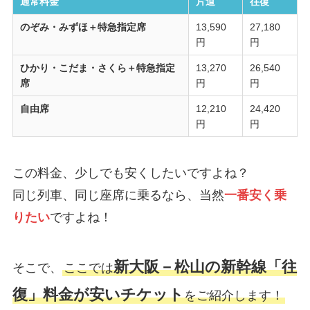
通常料金
片道
往復
のぞみ・みずほ＋特急指定席
13,590
27,180
円
円
ひかり・こだま・さくら＋特急指定
13,270
26,540
席
円
円
自由席
12,210
24,420
円
円
この料金、少しでも安くしたいですよね？
同じ列車、同じ座席に乗るなら、当然
一番安く乗
りたい
ですよね！
新大阪－松山の新幹線「往
そこで、
ここでは
復」料金が安いチケット
をご紹介します！