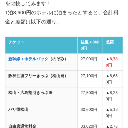
を比較してみます！
1泊8,600円のホテルに泊まったとすると、合計料
金と差額は以下の通り。
チケット
往復＋860
差額
0円
新幹線＋ホテルパック
（のぞみ）
27,000円
▲
8,78
0円
阪神往復フリーきっぷ（松山発）
27,100円
▲8,68
0円
松山・広島割引きっぷ※
27,500円
▲8,28
0円
バリ得松山
30,600円
▲5,18
0円
自由席通常料金
33,020円
▲2,76