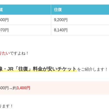
道
往復
600円
9,200円
070円
8,140円
りたい
ですよね！
線・JR「往復」料金が安いチケット
をご紹介します！
00円→約
3,400円
ります！