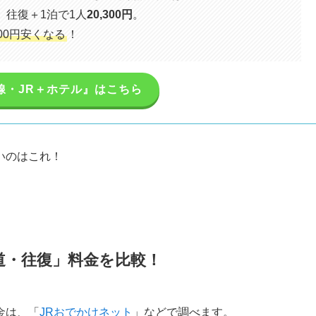
往復＋1泊で1人
20,300円
。
800円安くなる
！
線・JR＋ホテル』はこちら
いのはこれ！
道・往復」料金を比較！
金は、「
JRおでかけネット
」などで調べます。