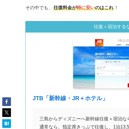
その中でも、
往復料金が
特に安い
のはこれ
！
往復＋宿泊する
JTB「新幹線・JR＋ホテル」
三島からディズニーへ新幹線往復＋宿泊な
通常なら、指定席きっぷで往復し、1泊13,5