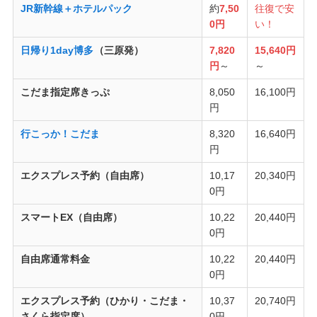
JR新幹線＋ホテルパック
約
7,50
往復で安
0円
い！
日帰り1day博多
（三原発）
7,820
15,640円
円
～
～
こだま指定席きっぷ
8,050
16,100円
円
行こっか！こだま
8,320
16,640円
円
エクスプレス予約（自由席）
10,17
20,340円
0円
スマートEX（自由席）
10,22
20,440円
0円
自由席通常料金
10,22
20,440円
0円
エクスプレス予約（ひかり・こだま・
10,37
20,740円
さくら指定席）
0円