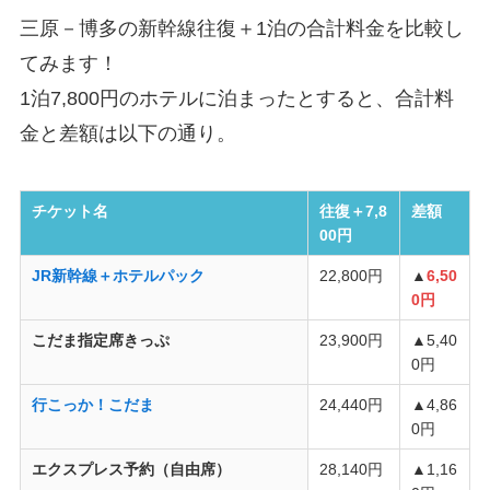
三原－博多の新幹線往復＋1泊の合計料金を比較し
てみます！
1泊7,800円のホテルに泊まったとすると、合計料
金と差額は以下の通り。
チケット名
往復＋7,8
差額
00円
JR新幹線＋ホテルパック
22,800円
▲
6,50
0円
こだま指定席きっぷ
23,900円
▲5,40
0円
行こっか！こだま
24,440円
▲4,86
0円
エクスプレス予約（自由席）
28,140円
▲1,16