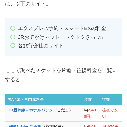
は、以下のサイト。
エクスプレス予約・スマートEXの料金
JRおでかけネット「トクトクきっぷ」
各旅行会社のサイト
ここで調べたチケットを片道・往復料金を一覧に
すると…
指定席・自由席料金
片道
往復
JR新幹線＋ホテルパック
（こだま）
約
7,40
往復で安
0円
い！
日帰り1day新倉敷
（新下関発）
約
8,03
16,070円