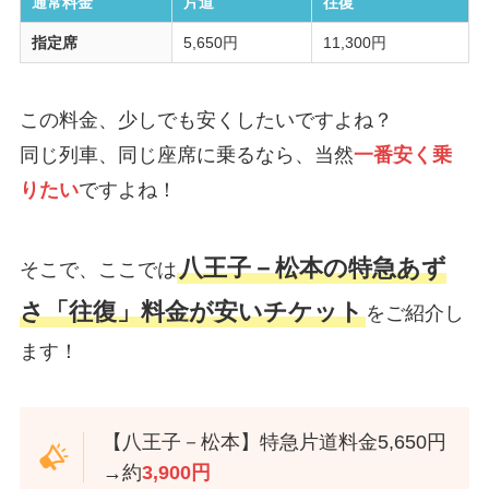
通常料金
片道
往復
指定席
5,650円
11,300円
この料金、少しでも安くしたいですよね？
同じ列車、同じ座席に乗るなら、当然
一番安く乗
りたい
ですよね！
八王子－松本の特急あず
そこで、ここでは
さ「往復」料金が安いチケット
をご紹介し
ます！
【八王子－松本】特急片道料金5,650円
→約
3,900円