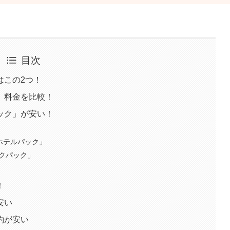
目次
はこの2つ！
」料金を比較！
ック」が安い！
＋ホテルパック」
ックパック」
」
！
安い
約が安い