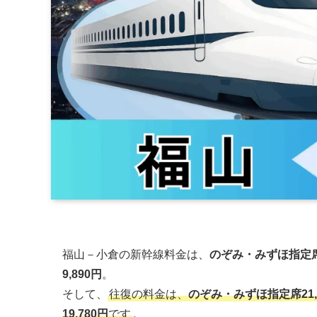
福山－小倉の新幹線料金は、
のぞみ・みずほ指定席1
9,890円
。
そして、
往復の料金は、
のぞみ・みずほ指定席21,
19,780円
です
。