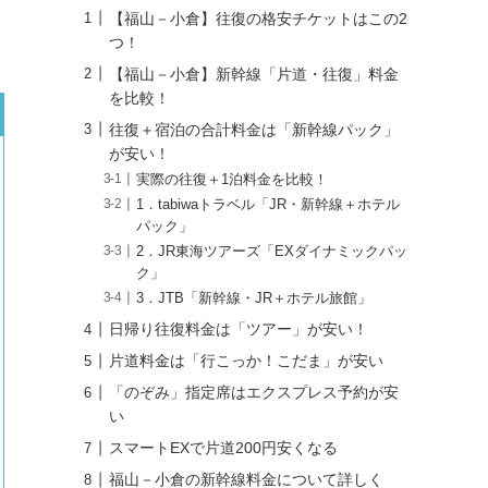
【福山－小倉】往復の格安チケットはこの2
つ！
【福山－小倉】新幹線「片道・往復」料金
を比較！
往復＋宿泊の合計料金は「新幹線パック」
が安い！
実際の往復＋1泊料金を比較！
1．tabiwaトラベル「JR・新幹線＋ホテル
パック」
2．JR東海ツアーズ「EXダイナミックパッ
ク」
3．JTB「新幹線・JR＋ホテル旅館」
日帰り往復料金は「ツアー」が安い！
片道料金は「行こっか！こだま」が安い
「のぞみ」指定席はエクスプレス予約が安
い
スマートEXで片道200円安くなる
福山－小倉の新幹線料金について詳しく