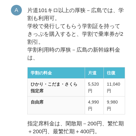
片道101キロ以上の厚狭－広島では、学
割も利用可。
学校で発行してもらう学割証を持って
きっぷを購入すると、学割で乗車券が2
割引。
学割利用時の厚狭－広島の新幹線料金
は、
学割の料金
片道
往復
ひかり・こだま・さくら
5,520
11,040
指定席
円
円
自由席
4,990
9,980
円
円
指定席料金は、閑散期－200円、繁忙期
＋200円、最繁忙期＋400円。