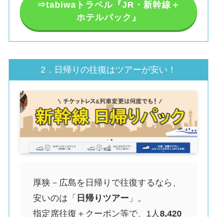
⇒tabiwaトラベル『JR・新幹線＋
ホテルパック』
2．日帰りの往復はツアーが安い！
厚狭－広島を日帰りで往復するなら、
安いのは「
日帰りツアー
」。
指定席往復＋クーポン等で、1人
8,420