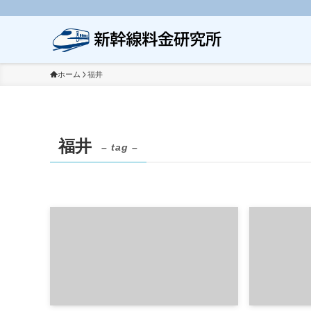
ホーム
福井
福井
– tag –