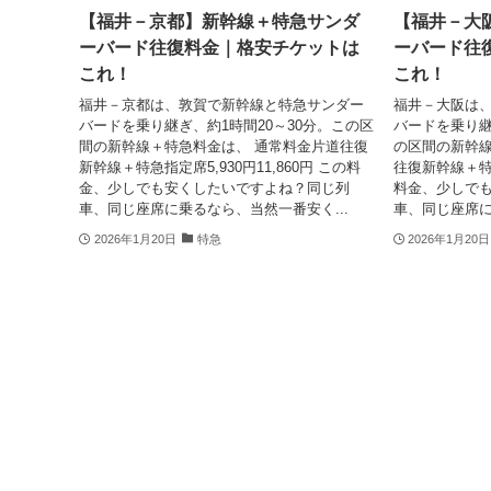
【福井－京都】新幹線＋特急サンダ
【福井－大
ーバード往復料金｜格安チケットは
ーバード往
これ！
これ！
福井－京都は、敦賀で新幹線と特急サンダー
福井－大阪は
バードを乗り継ぎ、約1時間20～30分。この区
バードを乗り継
間の新幹線＋特急料金は、 通常料金片道往復
の区間の新幹線
新幹線＋特急指定席5,930円11,860円 この料
往復新幹線＋特急
金、少しでも安くしたいですよね？同じ列
料金、少しで
車、同じ座席に乗るなら、当然一番安く...
車、同じ座席に
2026年1月20日
特急
2026年1月20日