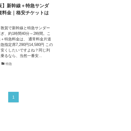
阪】新幹線＋特急サンダ
復料金｜格安チケットは
、敦賀で新幹線と特急サンダー
ぎ、約1時間40分～2時間。こ
＋特急料金は、 通常料金片道
指定席7,290円14,580円 この
も安くしたいですよね？同じ列
乗るなら、当然一番安...
特急
1